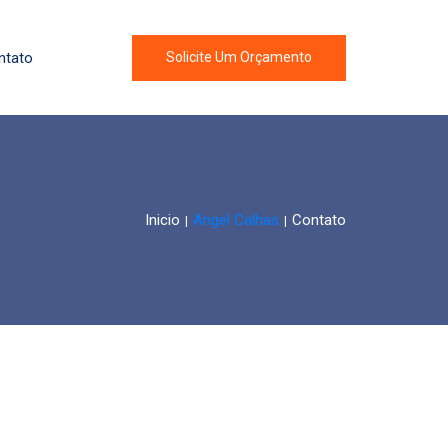
ntato
Solicite Um Orçamento
Inicio
Angel Calhas
Contato
|
|